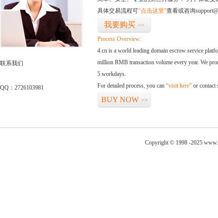
具体交易流程可
“点击这里”
查看或咨询support@
我要购买
>>
Process Overview:
4.cn is a world leading domain escrow service plat
million RMB transaction volume every year. We promi
联系我们
5 workdays.
For detailed process, you can
“visit here”
or contact
QQ：2726103981
BUY NOW
>>
Copyright © 1998 -2025 www.i